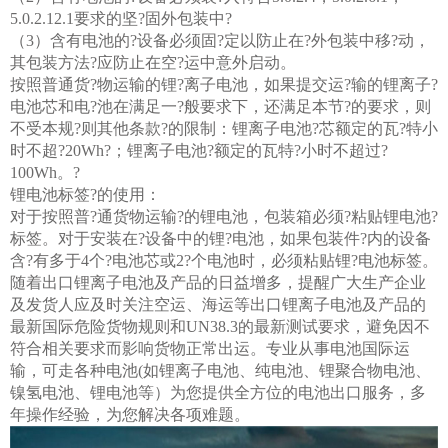
5.0.2.12.1要求的坚?固外包装中?
（3）含有电池的?设备必须固?定以防止在?外包装中移?动，
其包装方法?应防止在空?运中意外启动。
按照普通货?物运输的锂?离子电池，如果提交运?输的锂离子?
电池芯和电?池在满足一?般要求下，还满足本节?的要求，则
不受本规?则其他条款?的限制：锂离子电池?芯额定的瓦?特小
时不超?20Wh?；锂离子电池?额定的瓦特?小时不超过?
100Wh。?
锂电池标签?的使用：
对于按照普?通货物运输?的锂电池，包装箱必须?粘贴锂电池?
标签。对于安装在?设备中的锂?电池，如果包装件?内的设备
含?有多于4个?电池芯或2?个电池时，必须粘贴锂?电池标签。
随着出口锂离子电池及产品的日益增多，提醒广大生产企业
及发货人应及时关注空运、海运等出口锂离子电池及产品的
最新国际危险货物规则和UN38.3的最新测试要求，避免因不
符合相关要求而影响货物正常出运。专业从事电池国际运
输，可走各种电池(如锂离子电池、纯电池、锂聚合物电池、
镍氢电池、锂电池等）为您提供全方位的电池出口服务，多
年操作经验，为您解决各项难题。