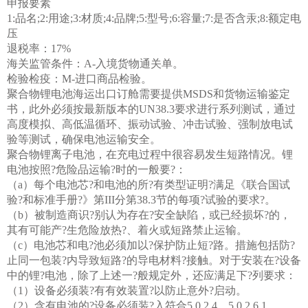
申报要素
1:品名;2:用途;3:材质;4:品牌;5:型号;6:容量;7:是否含汞;8:额定电
压
退税率：17%
海关监管条件：A-入境货物通关单。
检验检疫：M-进口商品检验。
聚合物锂电池海运出口订舱需要提供MSDS和货物运输鉴定
书，此外必须按最新版本的UN38.3要求进行系列测试，通过
高度模拟、高低温循环、振动试验、冲击试验、强制放电试
验等测试，确保电池运输安全。
聚合物锂离子电池，在充电过程中很容易发生短路情况。锂
电池按照?危险品运输?时的一般要?：
（a）每个电池芯?和电池的所?有类型证明?满足《联合国试
验?和标准手册?》第III分第38.3节的每项?试验的要求?。
（b）被制造商识?别认为存在?安全缺陷，或已经损坏?的，
其有可能产?生危险放热?、着火或短路禁止运输。
（c）电池芯和电?池必须加以?保护防止短?路。措施包括防?
止同一包装?内导致短路?的导电材料?接触。对于安装在?设备
中的锂?电池，除了上述一?般规定外，还应满足下?列要求：
（1）设备必须装?有有效装置?以防止意外?启动。
（2）含有电池的?设备必须装?入符合5.0.2.4，5.0.2.6.1，